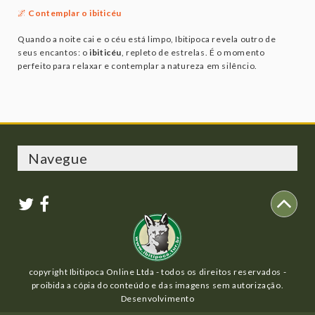
🌌
Contemplar o ibiticéu
Quando a noite cai e o céu está limpo, Ibitipoca revela outro de
seus encantos: o
ibiticéu
, repleto de estrelas. É o momento
perfeito para relaxar e contemplar a natureza em silêncio.
Navegue
Hotéis, Pousadas e Chalés
Casas para locação
Comércio
O que fazer em Ibitipoca
Como Chegar
copyright Ibitipoca Online Ltda - todos os direitos reservados -
O parque
proibida a cópia do conteúdo e das imagens sem autorização.
Vila de Conceição do Ibitipoca
Desenvolvimento
Camping