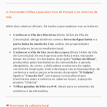
🥾
Desvendar trilhas e passeios fora do Parque e no entorno da
Vila
Além dos roteiros oficiais, há muito o que explorar nos arredores:
Conhecer a Vila dos Moreiras
(Dista 12 km da Vila de
Conceição): abriga atrativos como a
Serra da Água Santa
e a
parte baixa da Janela do Céu
, ambos em propriedades
particulares (acesso mediante taxa).
Conhecer a Vila de São José dos Lopes
(Dista 14 km da Vila
de Conceição)
:
Se você aprecia arte feita à mão, não pode
deixar de visitar. Os bordados do projeto
“Linhas de Minas”
,
produzidos pelas bordadeiras da comunidade, é parada
obrigatória. As cores, a delicadeza e natureza da região
servem de inspiração. Outro destaque são as bonequinhas de
cerâmica e outras peças artesanais do projeto
“O Galpão”
,
ligado à
“Casa do Sol”
, um espaço sociocultural que
transforma vidas e valoriza os saberes locais, espaço do
projeto “Club Up”.
Trilhas guiadas de bike ou 4×4
, ideais para os amantes da
aventura e da adrenalina.
🍽️
Desfrutar da culinária local