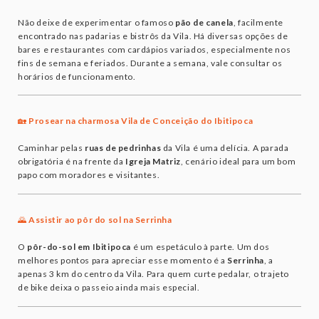
Não deixe de experimentar o famoso
pão de canela
, facilmente
encontrado nas padarias e bistrôs da Vila. Há diversas opções de
bares e restaurantes com cardápios variados, especialmente nos
fins de semana e feriados. Durante a semana, vale consultar os
horários de funcionamento.
🏡
Prosear na charmosa Vila de Conceição do Ibitipoca
Caminhar pelas
ruas de pedrinhas
da Vila é uma delícia. A parada
obrigatória é na frente da
Igreja Matriz
, cenário ideal para um bom
papo com moradores e visitantes.
🌄
Assistir ao pôr do sol na Serrinha
O
pôr-do-sol em Ibitipoca
é um espetáculo à parte. Um dos
melhores pontos para apreciar esse momento é a
Serrinha
, a
apenas 3 km do centro da Vila. Para quem curte pedalar, o trajeto
de bike deixa o passeio ainda mais especial.